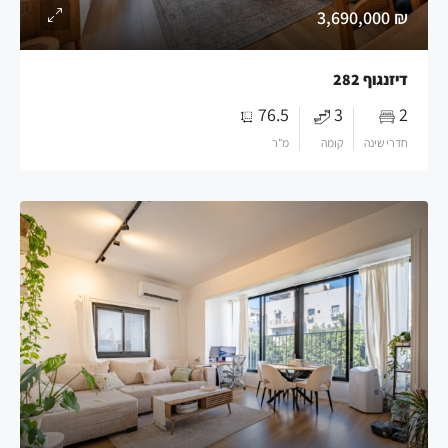
₪ 3,690,000
דיזנגוף 282
76.5
3
2
חדרי שינה
קומה
מ"ר