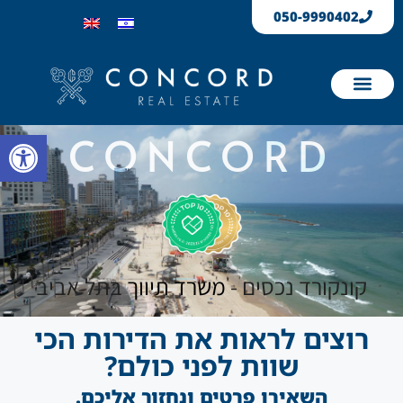
050-9990402
הנכסים שלנו
דירות שנמכרו
פתח 
CONCORD
קונקורד נכסים -
משרד תיווך
בתל אביב
רוצים לראות את הדירות הכי
שוות לפני כולם?
השאירו פרטים ונחזור אליכם.