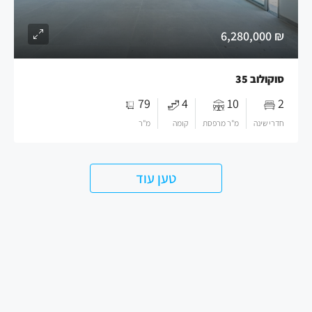
₪ 6,280,000
סוקולוב 35
79
4
10
2
חדרי שינה
מ"ר מרפסת
קומה
מ"ר
טען עוד