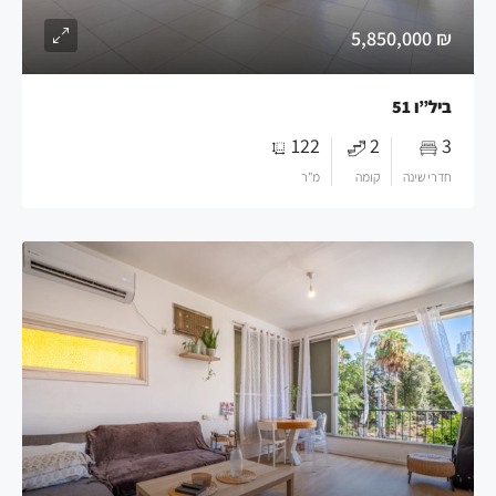
₪ 5,850,000
ביל”ו 51
122
2
3
חדרי שינה
קומה
מ"ר