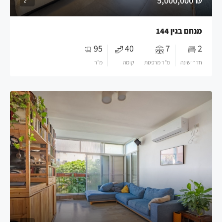
₪ 5,000,000
מנחם בגין 144
95
40
7
2
חדרי שינה
מ"ר מרפסת
קומה
מ"ר