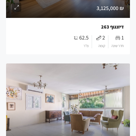
₪ 3,125,000
דיזנגוף 263
62.5
2
1
חדר שינה
קומה
מ"ר