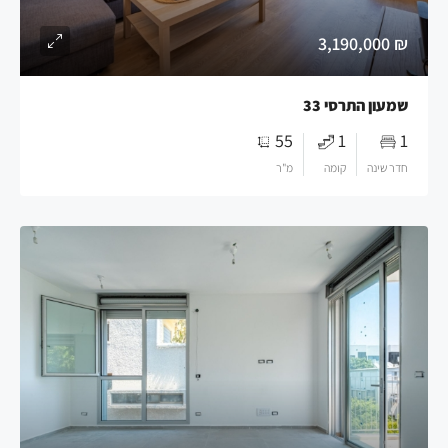
₪ 3,190,000
שמעון התרסי 33
55
1
1
חדר שינה
קומה
מ"ר