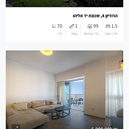
הרודיון 4, שכונת יד אליהו
70
1
99
1.5
חדרי שינה
מ"ר מרפסת
קומה
מ"ר