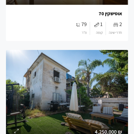
אוסישקין 70
79
1
2
חדרי שינה
קומה
מ"ר
₪ 4,250,000