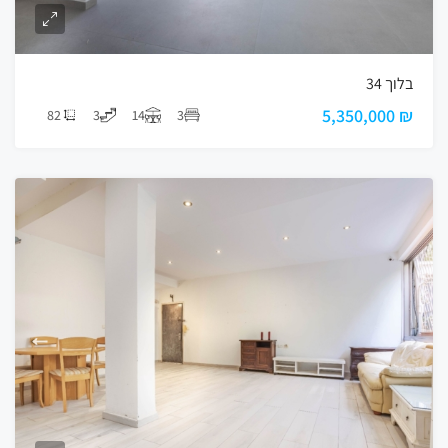
בלוך 34
₪ 5,350,000
82
3
14
3