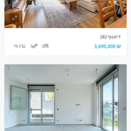
דיזנגוף 282
₪ 3,690,000
76.5
3
2