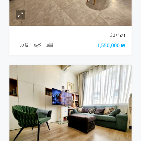
רש”י 30
₪ 1,550,000
30
0
1