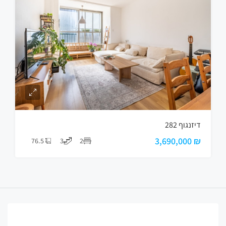
דיזנגוף 282
₪ 3,690,000
76.5
3
2