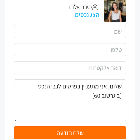
מירב אלבז
הצג נכסים
שלח הודעה