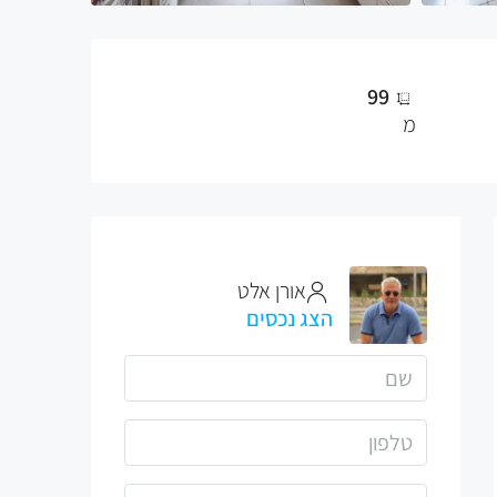
99
מ
אורן אלט
הצג נכסים