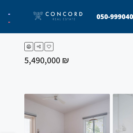
050-99904
₪ 5,490,000