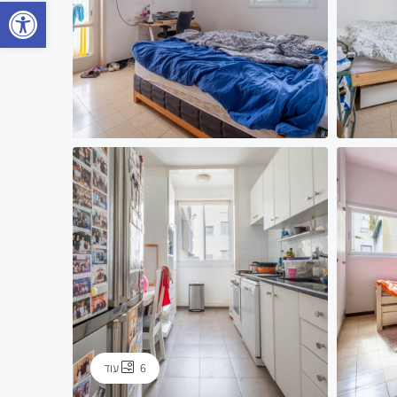
פתח 
6 עוד