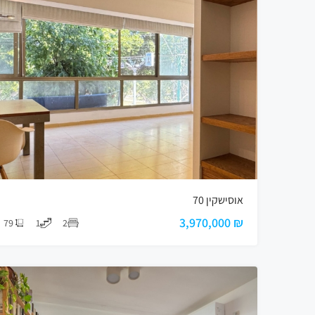
אוסישקין 70
₪ 3,970,000
79
1
2