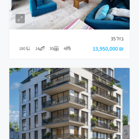
בזל 35
₪ 13,950,000
180
14
30
4