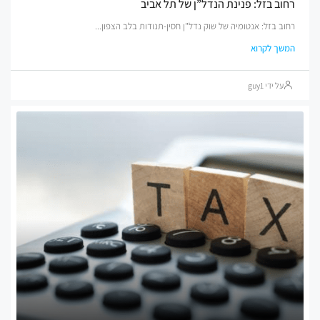
ב בזל: פנינת הנדל”ן של תל אביב
 בזל: אנטומיה של שוק נדל"ן חסין-תנודות בלב הצפון...
ך לקרוא
ל ידי guy1