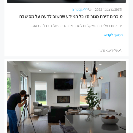
בדצמבר 2022
ללא קטגוריה
רים דירת מגורים? כל המידע שחשוב לדעת על מס שבח
תם בעלי דירה ושקלתם למכור את הדירה שלכם ככל הנראה...
ך לקרוא
ל ידי גיא גדעון