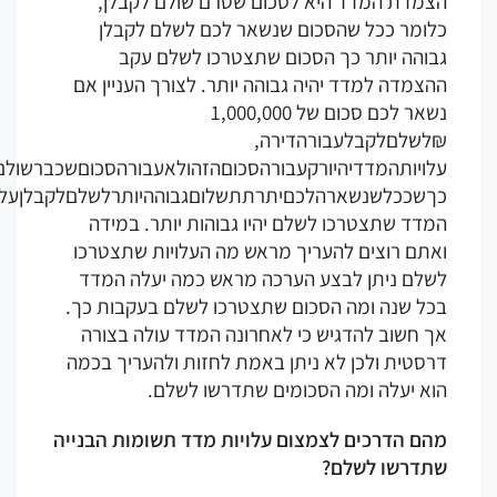
צמדת המדד היא לסכום שטרם שולם לקבלן,
לומר ככל שהסכום שנשאר לכם לשלם לקבלן
בוהה יותר כך הסכום שתצטרכו לשלם עקב
צמדה למדד יהיה גבוהה יותר. לצורך העניין אם
נשאר לכם סכום של 1,000,000
לשלםלקבלעבורהדירה,
לויותהמדדיהיורקעבורהסכוםהזהולאעבורהסכוםשכברשולםלקבלן.
ךשככלשנשארהלכםיתרתתשלוםגבוההיותרלשלםלקבלןעלויות
דד שתצטרכו לשלם יהיו גבוהות יותר. במידה
אתם רוצים להעריך מראש מה העלויות שתצטרכו
שלם ניתן לבצע הערכה מראש כמה יעלה המדד
כל שנה ומה הסכום שתצטרכו לשלם בעקבות כך.
ך חשוב להדגיש כי לאחרונה המדד עולה בצורה
סטית ולכן לא ניתן באמת לחזות ולהעריך בכמה
וא יעלה ומה הסכומים שתדרשו לשלם.
הם הדרכים לצמצום עלויות מדד תשומות הבנייה
תדרשו לשלם?