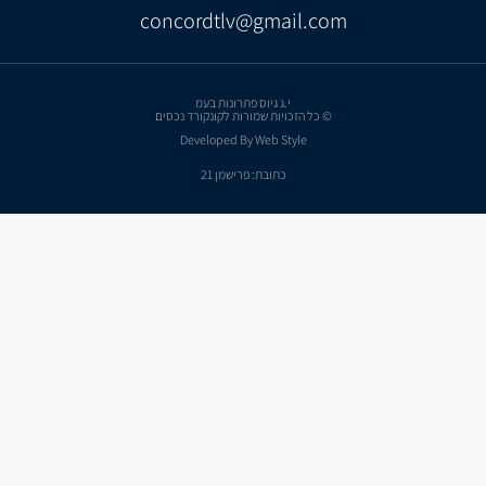
concordtlv@gmail.com
י.ג גיוס פתרונות בעמ
© כל הזכויות שמורות לקונקורד נכסים
Developed By Web Style
כתובת: פרישמן 21