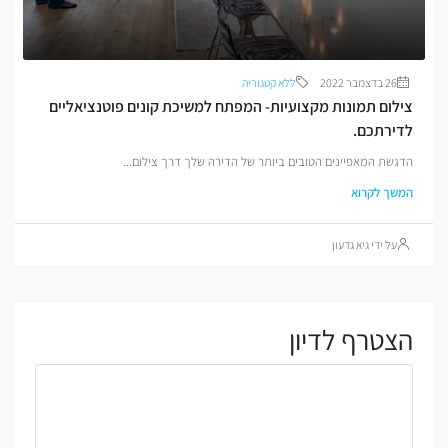
בדצמבר 2022
ללא קטגוריה
ום תמונות מקצועיות- המפתח למשיכת קונים פוטנציאליים
רתכם.
ת המאפיינים הטובים ביותר של הדירה שלך דרך צילום...
ך לקרוא
ל ידי גיא גדעון
טרף לדיון