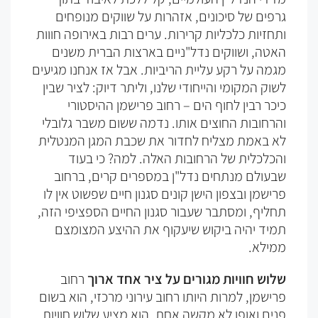
גרפים של סיכונים, אזהרות על שווקים מנופחים
ותחזיות כלכליות קרירות. ערים רבות באירופה חווות
האטה, ושווקים נדל"ניים בארצות הברית משנים
מגמה על רקע עליית הריביות. אבל אז אנחנו מגיעים
לשוק המקומי והייחודי שלנו, וליתר דיוק: לציר שבין
כיכר רבין לחוף הים – רחוב פרישמן ההיסטורי
והרחובות החוצים אותו. נדמה ששום משבר גלובלי
לא באמת מצליח לחדור את שכבת המגן המנטלית
והכלכלית של הרחובות האלה. למה? כי בעוד
שבעולם מנתחים נדל"ן במספרים קרים, ברחוב
פרישמן ובצפון הישן קונים סגנון חיים שפשוט אין לו
תחליף, ומסתבר שעבור סגנון החיים הספציפי הזה,
תמיד יהיה ביקוש שיעקוף את ההיצע המצומצם
ממילא.
שלוש חוויות מגורים על ציר אחד ארוך
רחוב
פרישמן, למרות היותו רחוב עירוני מרכזי, הוא בשום
פנים ואופן לא מקשה אחת. הוא מציע שלוש חוויות