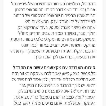
במקביל, רגולציות השימור המחמירות של עיריית תל
אביב (במיוחד כשמדובר במבני הבאוהאוס בסגנון
הבינלאומי) מבטיחות שהאופי ההיסטורי של הרחוב
לא יידרס על ידי מגדלי ענק. המשמעות היא
שההיצע נשאר מוגבל וסטטי, בעוד שהביקוש רק
הולך וגובר, במיוחד מצד תושבים חוזרים מחו"ל
וממשקיעים שמזהים פה מקלט כלכלי בטוח. הוספת
פרויקטי תשתית אסטרטגיים באזור (כמו תוואי
הרכבת הקלה העתידי במעטפת השכונה) רק תעלה
את הנגישות, ובהתאם לכך את הערך.
סיכום: העבודה עם מקצוענים עושה את ההבדל
כל
מתווך בצפון הישן
יאמר לכם שעסקה באזור הזה
היא החלטה כלכלית אדירה, ולכן אסור להתפשר על
הליווי. יש צורך בהבנה כירורגית: איזה בניין עבר
עבודות תמ"א? איפה מתכננים פינוי בינוי בבלוק
הסמוך? ומה מצב הרישום בטאבו? כדי למצוא את
העסקה המושלמת, אתם צריכים
משרד תיווך בתל