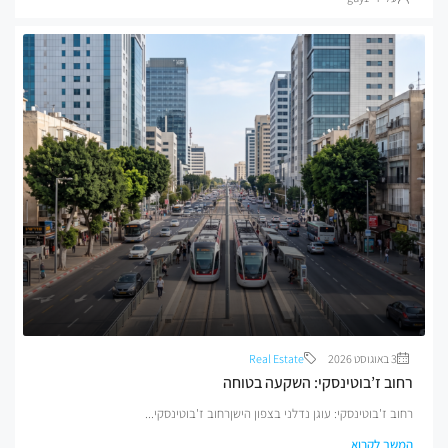
3 באוגוסט 2026
Real Estate
רחוב ז’בוטינסקי: השקעה בטוחה
רחוב ז'בוטינסקי: עוגן נדלני בצפון הישןרחוב ז'בוטינסקי...
המשך לקרוא