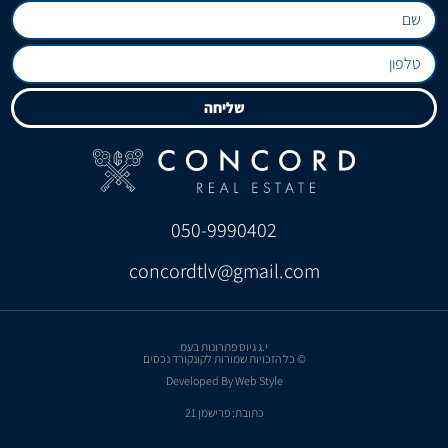
שליחה
050-9990402
concordtlv@gmail.com
י.ג גיוס פתרונות בעמ
© כל הזכויות שמורות לקונקורד נכסים
Developed By Web Style
כתובת: פרישמן 21