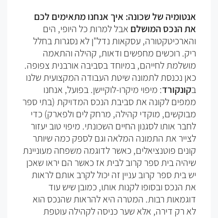
אנטומיה של שכונה: איך אנחנו מתאימים לכם
את הנכס המושלם
אבל למרות כל היופי, הים
והארכיטקטורה, עסקאות נדל"ן לא נסגרות בחלל
ריק. רוכשים מחפשים ודאות, קהילה והתאמה
מושלמת לחייהם, במיוחד בסביבה אורבנית צפופה.
כאן נכנסת לתמונה שיטת העבודה המקצועית שלנו
ב
קונקורד
: מיפוי מיקרו-לוקיישן. בפועל, אנחנו
ממפים לקונה את סביבת הנכס המדויקת (בתי ספר
מבוקשים, מוקדי קהילה, מרחק לים ולפארק) כדי
לחבר אותו לסגנון החיים השכונתי. מיפוי טוב יעזור
לצייר את התמונה המלאה וגם לספק כמה שיותר
קונים פוטנציאלים, כאשר לדוגמה משפחה מעוניינת
שיהיה בית ספר קרוב לבית אז כאשר הם יראו שאכן
יש בית ספר קרוב עניין זה יכול לקרב אותם לראות
את הנכס ובסופו לקנות אותו, כמובן שיש עוד
דוגמאות רבות. המטרה היא להראות שהנכס הוא
לא רק דירה, אלא שער כניסה לקהילה עוטפת