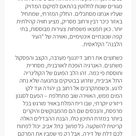
מגורים שונות לחלוטין בהתאם למיקום המדויק
שעליו אנחנו מסתכלים. החלק המזרחי, שמתחיל
באזור כיכר רבין ורחוב מסריק, מציע חוויה קהילתית
יותר. כאן תמצאו משפחות צעירות מבוססות, בתי
קפה שכונתיים אינטימיים, ואווירה של "העיר
הלבנה" הקלאסית.
כשחוצים את רחוב דיזנגוף מערבה, הקצב והפסקול
משתנים. האנרגיה הופכת לאורבנית, מסחרית
ותוססת פי כמה. זהו הלב הפועם של הקולינריה
התל אביבית, שזרוע בבוטיקים ובתנועה שלא נחה
לרגע. וכשמתקרבים אל רחוב בן יהודה ועד לקו
המים ממש, האווירה שוב מתחלפת – הפעם לסגנון
ריזורט יוקרתי, שבו ריח המלח באוויר מורגש בכל
מרפסת, והנכסים שם הם מהמבוקשים והיקרים
ביותר במזרח התיכון כולו. הבנת ההבדלים האלה
קריטית להשקעה. כל
מתווך בתל אביב
יכול לפתוח
לכם דלת של דירה, אבל רק מי שמבין את המרקם