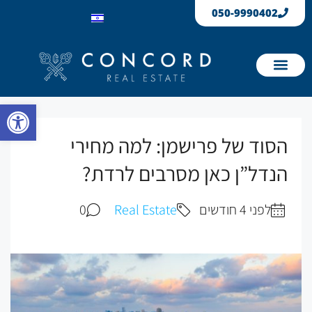
050-9990402
הנכסים שלנו
דירות שנמכרו
פתח 
הסוד של פרישמן: למה מחירי
הנדל”ן כאן מסרבים לרדת?
לפני 4 חודשים
Real Estate
0